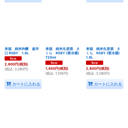
来福 純米吟醸 超辛
来福 純米生原酒 さ
来福 純米生原酒 さ
口 R5BY 1.8L
くら R5BY (要冷蔵)
くら R5BY (要冷蔵)
720ml
1.8L
2,800
円
(税別)
1,450
円
(税別)
2,800
円
(税別)
(
税込
:
3,080
円
)
(
税込
:
1,595
円
)
(
税込
:
3,080
円
)
カートに入れる
カートに入れる