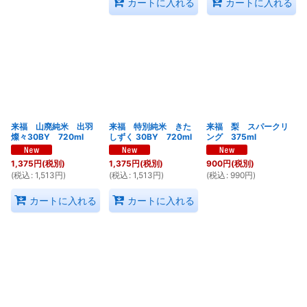
カートに入れる
カートに入れる
来福 山廃純米 出羽
来福 特別純米 きた
来福 梨 スパークリ
燦々30BY 720ml
しずく 30BY 720ml
ング 375ml
1,375
円
(税別)
1,375
円
(税別)
900
円
(税別)
(
税込
:
1,513
円
)
(
税込
:
1,513
円
)
(
税込
:
990
円
)
カートに入れる
カートに入れる