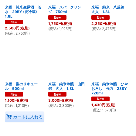
来福 純米生原酒 若
来福 スパークリン
来福 純米 八反錦
水 29BY (要冷蔵)
グ 750ml
火入 1.8L
1.8L
1,750
円
(税別)
2,250
円
(税別)
2,500
円
(税別)
(
税込
:
1,925
円
)
(
税込
:
2,475
円
)
(
税込
:
2,750
円
)
来福 梨のリキュー
来福 純米吟醸 山田
来福 純米吟醸 ひや
ル 500ml
錦 火入 1.8L
おろし 強力 28BY
720ml
1,100
円
(税別)
3,000
円
(税別)
1,430
円
(税別)
(
税込
:
1,210
円
)
(
税込
:
3,300
円
)
(
税込
:
1,573
円
)
カートに入れる