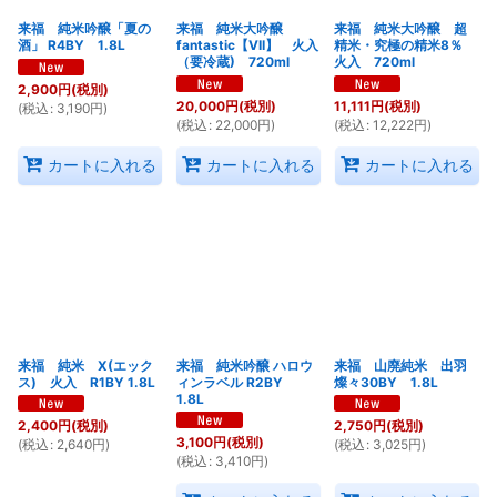
来福 純米吟醸「夏の
来福 純米大吟醸
来福 純米大吟醸 超
酒」 R4BY 1.8L
fantastic【VII】 火入
精米・究極の精米8％
（要冷蔵) 720ml
火入 720ml
2,900
円
(税別)
20,000
円
(税別)
11,111
円
(税別)
(
税込
:
3,190
円
)
(
税込
:
22,000
円
)
(
税込
:
12,222
円
)
カートに入れる
カートに入れる
カートに入れる
来福 純米 X(エック
来福 純米吟醸 ハロウ
来福 山廃純米 出羽
ス) 火入 R1BY 1.8L
ィンラベル R2BY
燦々30BY 1.8L
1.8L
2,400
円
(税別)
2,750
円
(税別)
3,100
円
(税別)
(
税込
:
2,640
円
)
(
税込
:
3,025
円
)
(
税込
:
3,410
円
)