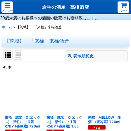
岩手の酒屋 高橋酒店
メニュー
カート
20歳未満のお客様への酒類の販売はお断り致します。
ホーム
>
【茨城】 「来福」来福酒造
【茨城】 「来福」来福酒造
表示順変更
閉じる
45
件
サブカテゴリ
:
表示数
:
並び順
:
来福 純米 X(エック
来福 純米 X(エック
来福 MELLOW 生
絞り込む
ス) 活性にごり酒
ス) 活性にごり酒
酒 (要冷蔵) 720ml
R7BY (要冷蔵) 720ml
R5BY (要冷蔵) 1.8L