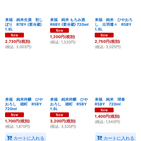
来福 純米生酒 初し
来福 純米 もろみ酒
来福 純米 ひやおろ
ぼり R7BY (要冷蔵)
R6BY (要冷蔵) 720ml
し 出羽燦々 R5BY
1.8L
1.8L
1,200
円
(税別)
2,730
円
(税別)
2,750
円
(税別)
(
税込
:
1,320
円
)
(
税込
:
3,003
円
)
(
税込
:
3,025
円
)
来福 純米吟醸 ひや
来福 純米吟醸 ひや
来福 純米 球春
おろし 雄町 R5BY
おろし 雄町 R5BY
R5BY 720ml
720ml
1.8L
1,400
円
(税別)
1,700
円
(税別)
3,200
円
(税別)
(
税込
:
1,540
円
)
(
税込
:
1,870
円
)
(
税込
:
3,520
円
)
カートに入れる
カートに入れる