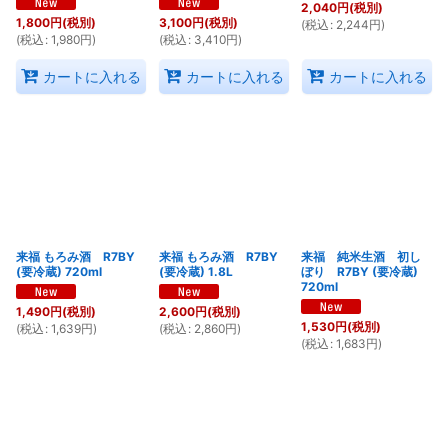
2,040
円
(税別)
1,800
円
(税別)
3,100
円
(税別)
(
税込
:
2,244
円
)
(
税込
:
1,980
円
)
(
税込
:
3,410
円
)
カートに入れる
カートに入れる
カートに入れる
来福 もろみ酒 R7BY
来福 もろみ酒 R7BY
来福 純米生酒 初し
(要冷蔵) 720ml
(要冷蔵) 1.8L
ぼり R7BY (要冷蔵)
720ml
1,490
円
(税別)
2,600
円
(税別)
1,530
円
(税別)
(
税込
:
1,639
円
)
(
税込
:
2,860
円
)
(
税込
:
1,683
円
)