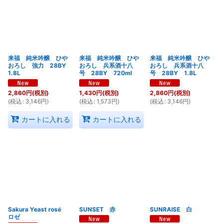
来福 純米吟醸 ひや
来福 純米吟醸 ひや
来福 純米吟醸 ひや
おろし 強力 28BY
おろし 兵系酒十八
おろし 兵系酒十八
1.8L
号 28BY 720ml
号 28BY 1.8L
2,860
円
(税別)
1,430
円
(税別)
2,860
円
(税別)
(
税込
:
3,146
円
)
(
税込
:
1,573
円
)
(
税込
:
3,146
円
)
カートに入れる
カートに入れる
Sakura Yeast rosé
SUNSET 赤
SUNRAISE 白
ロゼ