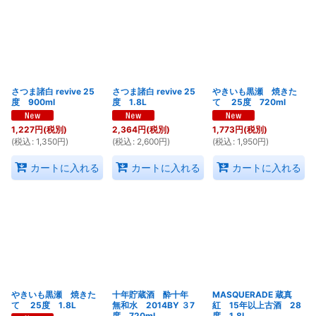
さつま諸白 revive 25
さつま諸白 revive 25
やきいも黒瀬 焼きた
度 900ml
度 1.8L
て 25度 720ml
1,227
円
(税別)
2,364
円
(税別)
1,773
円
(税別)
(
税込
:
1,350
円
)
(
税込
:
2,600
円
)
(
税込
:
1,950
円
)
カートに入れる
カートに入れる
カートに入れる
やきいも黒瀬 焼きた
十年貯蔵酒 酔十年
MASQUERADE 蔵真
て 25度 1.8L
無和水 2014BY ３7
紅 15年以上古酒 28
度 720ml
度 1.8L