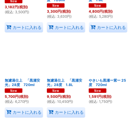
3,182
円
(税別)
3,300
円
(税別)
4,800
円
(税別)
(
税込
:
3,500
円
)
(
税込
:
3,630
円
)
(
税込
:
5,280
円
)
カートに入れる
カートに入れる
カートに入れる
無濾過仕上 「黒瀬安
無濾過仕上 「黒瀬安
やきいも黒瀬ー紫ー 25
光」28度 720ml
光」28度 1.8L
度 720ml
5,700
円
(税別)
9,500
円
(税別)
1,591
円
(税別)
(
税込
:
6,270
円
)
(
税込
:
10,450
円
)
(
税込
:
1,750
円
)
カートに入れる
カートに入れる