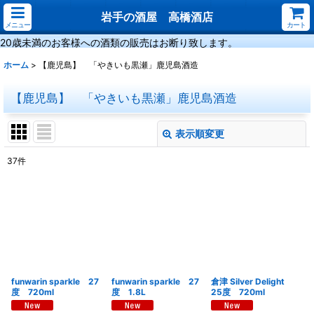
岩手の酒屋 高橋酒店
メニュー
カート
20歳未満のお客様への酒類の販売はお断り致します。
ホーム
>
【鹿児島】 「やきいも黒瀬」鹿児島酒造
【鹿児島】 「やきいも黒瀬」鹿児島酒造
表示順変更
閉じる
37
件
サブカテゴリ
:
表示数
:
並び順
:
funwarin sparkle 27
funwarin sparkle 27
倉津 Silver Delight
絞り込む
度 720ml
度 1.8L
25度 720ml