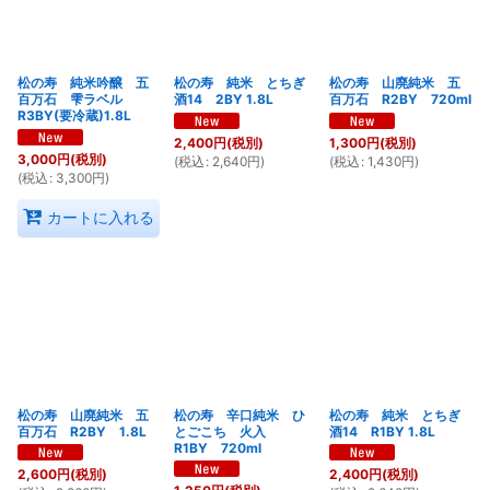
松の寿 純米吟醸 五
松の寿 純米 とちぎ
松の寿 山廃純米 五
百万石 雫ラベル
酒14 2BY 1.8L
百万石 R2BY 720ml
R3BY(要冷蔵)1.8L
2,400
円
(税別)
1,300
円
(税別)
3,000
円
(税別)
(
税込
:
2,640
円
)
(
税込
:
1,430
円
)
(
税込
:
3,300
円
)
カートに入れる
松の寿 山廃純米 五
松の寿 辛口純米 ひ
松の寿 純米 とちぎ
百万石 R2BY 1.8L
とごこち 火入
酒14 R1BY 1.8L
R1BY 720ml
2,600
円
(税別)
2,400
円
(税別)