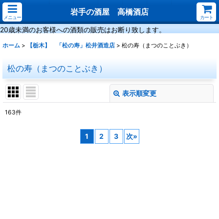
岩手の酒屋 高橋酒店
メニュー
カート
20歳未満のお客様への酒類の販売はお断り致します。
ホーム
>
【栃木】 「松の寿」松井酒造店
>
松の寿（まつのことぶき）
松の寿（まつのことぶき）
表示順変更
閉じる
163
件
表示数
:
1
2
3
次
»
並び順
:
絞り込む