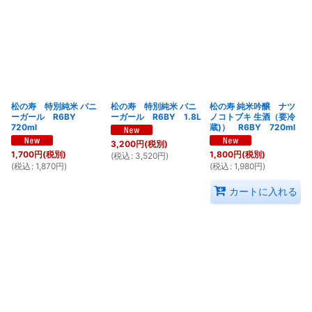
松の寿 特別純米 バニ
松の寿 特別純米 バニ
松の寿 純米吟醸 ナツ
ーガール R6BY
ーガール R6BY 1.8L
ノコトブキ 生酒（要冷
720ml
蔵)） R6BY 720ml
3,200
円
(税別)
1,700
円
(税別)
1,800
円
(税別)
(
税込
:
3,520
円
)
(
税込
:
1,870
円
)
(
税込
:
1,980
円
)
カートに入れる