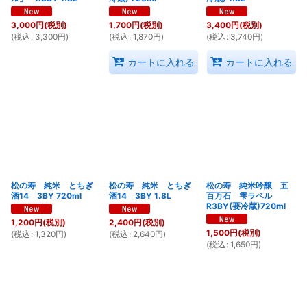
3,000
円
(税別)
1,700
円
(税別)
3,400
円
(税別)
(
税込
:
3,300
円
)
(
税込
:
1,870
円
)
(
税込
:
3,740
円
)
カートに入れる
カートに入れる
松の寿 純米 とちぎ
松の寿 純米 とちぎ
松の寿 純米吟醸 五
酒14 3BY 720ml
酒14 3BY 1.8L
百万石 雫ラベル
R3BY(要冷蔵)720ml
1,200
円
(税別)
2,400
円
(税別)
1,500
円
(税別)
(
税込
:
1,320
円
)
(
税込
:
2,640
円
)
(
税込
:
1,650
円
)