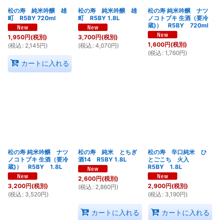
松の寿 純米吟醸 雄
松の寿 純米吟醸 雄
松の寿 純米吟醸 ナツ
町 R5BY 720ml
町 R5BY 1.8L
ノコトブキ 生酒（要冷
蔵)） R5BY 720ml
1,950
円
(税別)
3,700
円
(税別)
1,600
円
(税別)
(
税込
:
2,145
円
)
(
税込
:
4,070
円
)
(
税込
:
1,760
円
)
カートに入れる
松の寿 純米吟醸 ナツ
松の寿 純米 とちぎ
松の寿 辛口純米 ひ
ノコトブキ 生酒（要冷
酒14 R5BY 1.8L
とごこち 火入
蔵)） R5BY 1.8L
R5BY 1.8L
2,600
円
(税別)
3,200
円
(税別)
2,900
円
(税別)
(
税込
:
2,860
円
)
(
税込
:
3,520
円
)
(
税込
:
3,190
円
)
カートに入れる
カートに入れる