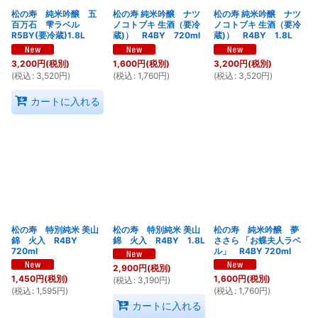
松の寿 純米吟醸 五
松の寿 純米吟醸 ナツ
松の寿 純米吟醸 ナツ
百万石 雫ラベル
ノコトブキ 生酒（要冷
ノコトブキ 生酒（要冷
R5BY(要冷蔵)1.8L
蔵)） R4BY 720ml
蔵)） R4BY 1.8L
3,200
円
(税別)
1,600
円
(税別)
3,200
円
(税別)
(
税込
:
3,520
円
)
(
税込
:
1,760
円
)
(
税込
:
3,520
円
)
カートに入れる
松の寿 特別純米 美山
松の寿 特別純米 美山
松の寿 純米吟醸 夢
錦 火入 R4BY
錦 火入 R4BY 1.8L
ささら 「お蝶夫人ラベ
720ml
ル」 R4BY 720ml
2,900
円
(税別)
1,450
円
(税別)
1,600
円
(税別)
(
税込
:
3,190
円
)
(
税込
:
1,595
円
)
(
税込
:
1,760
円
)
カートに入れる