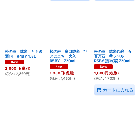
松の寿 純米 とちぎ
松の寿 辛口純米 ひ
松の寿 純米吟醸 五
酒14 R4BY 1.8L
とごこち 火入
百万石 雫ラベル
R5BY 720ml
R5BY(要冷蔵)720ml
2,600
円
(税別)
1,350
円
(税別)
1,600
円
(税別)
(
税込
:
2,860
円
)
(
税込
:
1,485
円
)
(
税込
:
1,760
円
)
カートに入れる