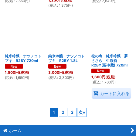
1,250
円
(税別)
(
税込
:
2,860
円
)
(
税込
:
2,640
円
)
(
税込
:
1,375
円
)
純米吟醸 ナツノコト
純米吟醸 ナツノコト
松の寿 純米吟醸 夢
ブキ R2BY 720ml
ブキ R2BY 1.8L
ささら 生原酒
R2BY(要冷蔵) 720ml
1,500
円
(税別)
3,000
円
(税別)
1,600
円
(税別)
(
税込
:
1,650
円
)
(
税込
:
3,300
円
)
(
税込
:
1,760
円
)
カートに入れる
1
2
3
次
»
ホーム