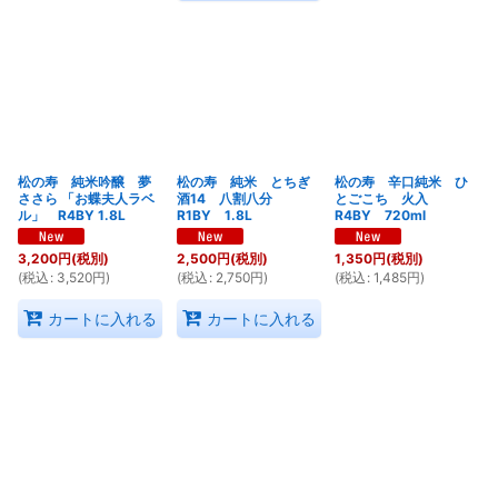
松の寿 純米吟醸 夢
松の寿 純米 とちぎ
松の寿 辛口純米 ひ
ささら 「お蝶夫人ラベ
酒14 八割八分
とごこち 火入
ル」 R4BY 1.8L
R1BY 1.8L
R4BY 720ml
3,200
円
(税別)
2,500
円
(税別)
1,350
円
(税別)
(
税込
:
3,520
円
)
(
税込
:
2,750
円
)
(
税込
:
1,485
円
)
カートに入れる
カートに入れる