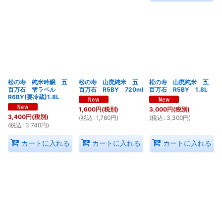
松の寿 純米吟醸 五
松の寿 山廃純米 五
松の寿 山廃純米 五
百万石 雫ラベル
百万石 R5BY 720ml
百万石 R5BY 1.8L
R6BY(要冷蔵)1.8L
1,600
円
(税別)
3,000
円
(税別)
3,400
円
(税別)
(
税込
:
1,760
円
)
(
税込
:
3,300
円
)
(
税込
:
3,740
円
)
カートに入れる
カートに入れる
カートに入れる