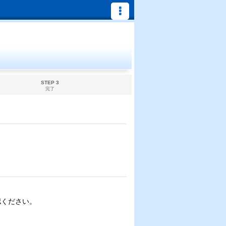
STEP 3
完了
認ください。