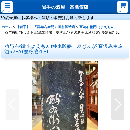
岩手の酒屋 高橋酒店
メニュー
カート
20歳未満のお客様への酒類の販売はお断り致します。
ホーム
>
【岩手】 「酉与右衛門」川村酒造店
>
酉与右衛門（よえもん）
>
酉与右衛門(よえもん)純米吟醸 夏ぎんが 直汲み生原酒R7BY(要冷蔵)1.8L
酉与右衛門(よえもん)純米吟醸 夏ぎんが 直汲み生原
酒R7BY(要冷蔵)1.8L