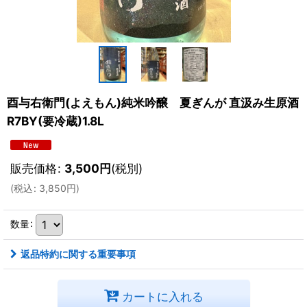
酉与右衛門(よえもん)純米吟醸 夏ぎんが 直汲み生原酒
R7BY(要冷蔵)1.8L
販売価格
:
3,500
円
(税別)
(
税込
:
3,850
円
)
数量
:
返品特約に関する重要事項
カートに入れる