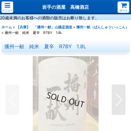
岩手の酒屋 高橋酒店
メニュー
カート
20歳未満のお客様への酒類の販売はお断り致します。
ホーム
>
【兵庫】 「播州一献」山陽盃酒造
>
播州一献（ばんしゅういっこん）
>
播州一献 純米 夏辛 R7BY 1.8L
播州一献 純米 夏辛 R7BY 1.8L