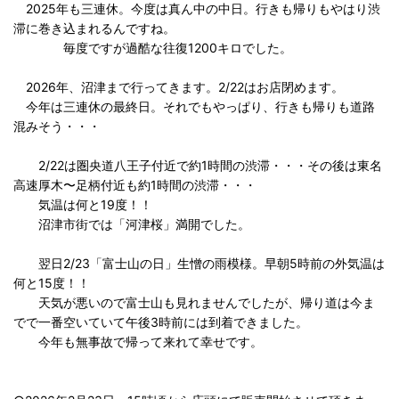
2025年も三連休。今度は真ん中の中日。行きも帰りもやはり渋
滞に巻き込まれるんですね。
毎度ですが過酷な往復1200キロでした。
2026年、沼津まで行ってきます。2/22はお店閉めます。
今年は三連休の最終日。それでもやっぱり、行きも帰りも道路
混みそう・・・
2/22は圏央道八王子付近で約1時間の渋滞・・・その後は東名
高速厚木〜足柄付近も約1時間の渋滞・・・
気温は何と19度！！
沼津市街では「河津桜」満開でした。
翌日2/23「富士山の日」生憎の雨模様。早朝5時前の外気温は
何と15度！！
天気が悪いので富士山も見れませんでしたが、帰り道は今ま
でで一番空いていて午後3時前には到着できました。
今年も無事故で帰って来れて幸せです。