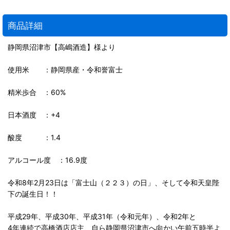
商品詳細
静岡県沼津市【高嶋酒造】様より
使用米 ：静岡県産・令和誉富士
精米歩合 ：60%
日本酒度 ：+4
酸度 ：1.4
アルコール度 ：16.9度
令和8年2月23日は「富士山（２２３）の日」、そして令和天皇陛
下の誕生日！！
平成29年、平成30年、平成31年（令和元年）、令和2年と
4年連続で高橋酒店店主、自ら静岡県沼津市へ向かい午前五時半よ