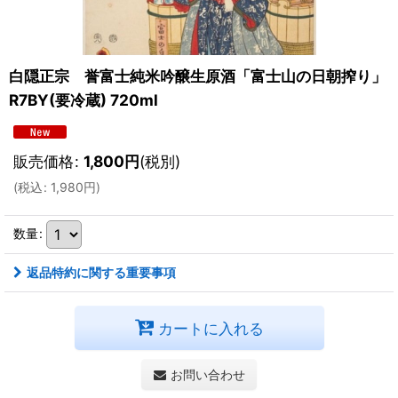
白隠正宗 誉富士純米吟醸生原酒「富士山の日朝搾り」
R7BY(要冷蔵) 720ml
販売価格
:
1,800
円
(税別)
(
税込
:
1,980
円
)
数量
:
返品特約に関する重要事項
カートに入れる
お問い合わせ