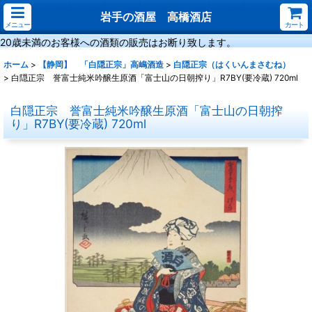
岩手の酒屋 高橋酒店
メニュー
カート
20歳未満のお客様への酒類の販売はお断り致します。
ホーム
>
【静岡】 「白隠正宗」高嶋酒造
>
白隠正宗（はくいんまさむね）
>
白隠正宗 誉富士純米吟醸生原酒「富士山の日朝搾り」R7BY(要冷蔵) 720ml
白隠正宗 誉富士純米吟醸生原酒「富士山の日朝搾
り」R7BY(要冷蔵) 720ml