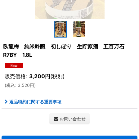
臥龍梅 純米吟醸 初しぼり 生貯原酒 五百万石
R7BY 1.8L
販売価格
:
3,200
円
(税別)
(
税込
:
3,520
円
)
返品特約に関する重要事項
お問い合わせ