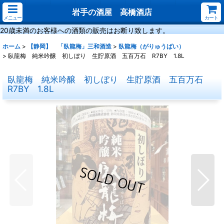
岩手の酒屋 高橋酒店
メニュー
カート
20歳未満のお客様への酒類の販売はお断り致します。
ホーム
>
【静岡】 「臥龍梅」三和酒造
>
臥龍梅（がりゅうばい）
>
臥龍梅 純米吟醸 初しぼり 生貯原酒 五百万石 R7BY 1.8L
臥龍梅 純米吟醸 初しぼり 生貯原酒 五百万石
R7BY 1.8L